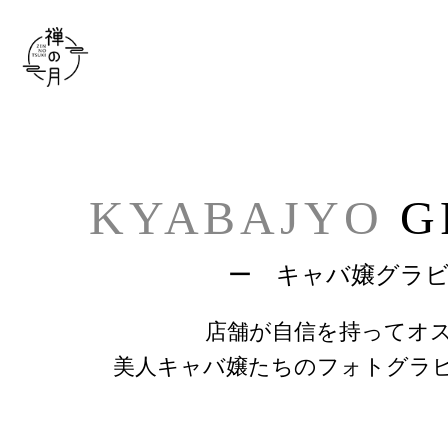
TOP
> キャバ嬢グラビア
KYABAJYO
G
ー キャバ嬢グラ
店舗が自信を持ってオ
美人キャバ嬢たちのフォトグラ
旧ファンクラ キャバ嬢グ